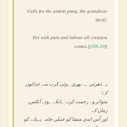
Calls for the ardent pang, the grandiose
thrill;
For with pain and labour all creation
comes.||
108.20
||
یہ دھرتی ہے بھری ہوئی کرب سے خدائوں
کے؛
،متواتر وہ زحمت کرتے ہانکے ہوئے آنکس
زماں کے
اور اُس ابدی منشا کو عملی جامہ پہنانے کو