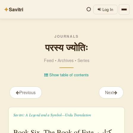
✦
Savitri
Log In
JOURNALS
परस्य ज्योतिः
Feed
•
Archives
•
Series
Show table of contents
Previous
Next
Savitri: A Legend and a Symbol—Urdu Translation
Book Six, The Book of Fate, کتابِ