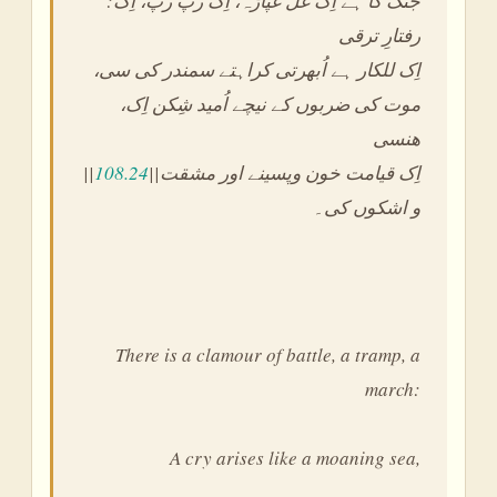
:جنگ کا ہے اِک غل غپاڑہ، اِک رپ رپ، اِک
رفتارِ ترقی
،اِک للکار ہے اُبھرتی کراہتے سمندر کی سی
،موت کی ضربوں کے نیچے اُمید شِکن اِک
ھنسی
||
108.24
||اِک قیامت خون وپسینے اور مشقت
و اشکوں کی۔
There is a clamour of battle, a tramp, a
march:
A cry arises like a moaning sea,