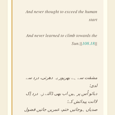
And never thought to exceed the human
start
And never learned to climb towards the
Sun.||
108.18
||
مشقت سے ہے بھرپور یہ دھرتی، درد سے
لدی؛
دبائو اُس پر ہیں اب بھی ڈالتے زہ درد اِک
لاانت پیدائش کے؛
صدیاں ہوجاتیں ختم، عمریں جاتیں فضول