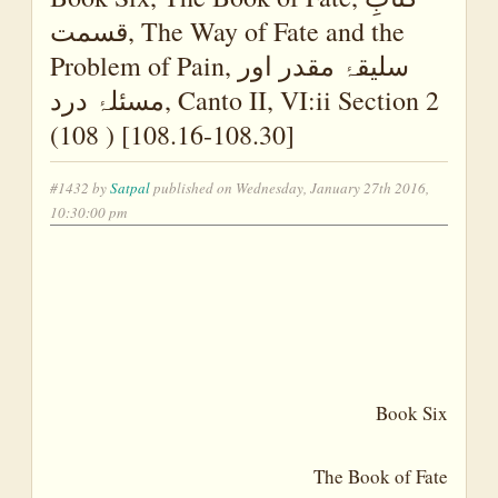
قسمت, The Way of Fate and the
Problem of Pain, سلیقۂ مقدر اور
مسئلۂ درد, Canto II, VI:ii Section 2
(108 ) [108.16-108.30]
#1432 by
Satpal
published on Wednesday, January 27th 2016,
10:30:00 pm
Book Six
The Book of Fate