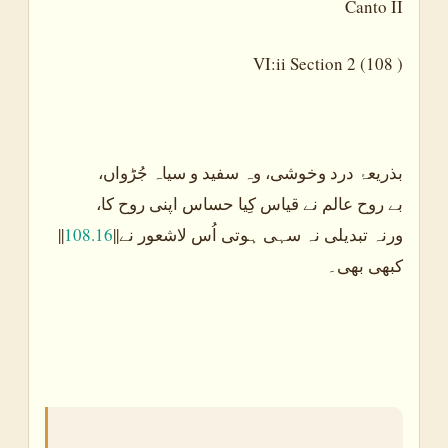
Canto II
VI:ii Section 2 (108 )
،بذریعۂ درد وخوشی، وہ سفید و سیاہ جُڑواں
،بے روح عالم نے قیاس کِیا حساس اپنی روح کا
||
108.16
||ورنہ تبدیلی نہ سہی ہوتی اُس لاشعور نے
کبھی بھی۔