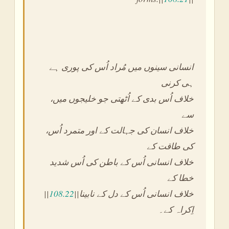
انسانی سینوں میں مُراد اُس کی پوری ہے
ہی کرنی
،خلاف اُس بدی کے اُٹھتی جو خلیجوں میں
سے
،خلاف انسان کی جہالت کے اور متمرد اُس
کی طاقت کے
خلاف انسانی اُس کے باطن کی اُس شدید
خطا کے
||
108.22
||خلاف انسانی اُس کے دل کے نابینا
اِکراہ کے۔