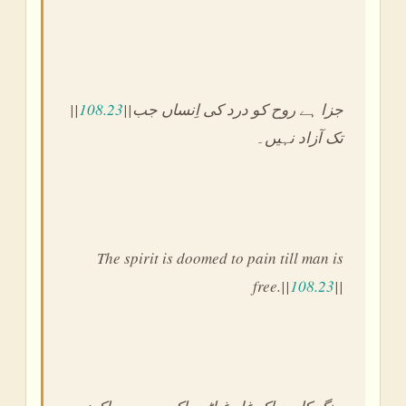
||
108.23
||جزا ہے روح کو درد کی اِنساں جب
تک آزاد نہیں۔
The spirit is doomed to pain till man is
free.||
108.23
||