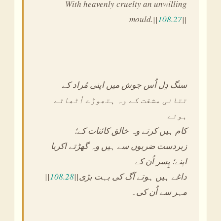
With heavenly cruelty an unwilling
mould.||
108.27
||
سنگ دِل اُس جوش میں اپنی مُراد کے
تتانی مشقت کے وہ ہتھوڑے اُٹھاتے
ہوئے
کام ہیں کرتے وہ خالق کائنات کے؛
زبردست ضربوں سے ہیں وہ گھڑتے اکربا
اپنے؛ پِسر اُن کے
||
108.28
||داغے ہیں ہوتے آگ کی بہت بڑی
مہر سے اُن کی۔