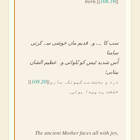
born.||
108.19
||
سب کا ہے وہ قدیم ماں خوشی سے کرتی
سامنا
اُس شدید ٹیس کو بُلواتی وہ عظیم الشان
بیتابی؛
||
108.20
||درد و محنت سے کیونکہ ساری
خلقت ہے پیدا ہوتی۔
The ancient Mother faces all with joy,