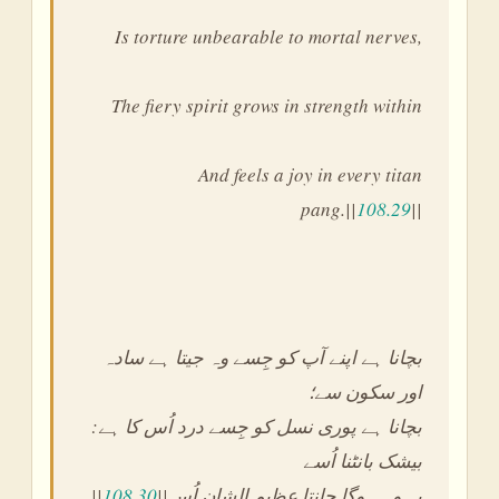
Is torture unbearable to mortal nerves,
The fiery spirit grows in strength within
And feels a joy in every titan
pang.||
108.29
||
بچانا ہے اپنے آپ کو جِسے وہ جیتا ہے سادہ
اور سکون سے؛
:بچانا ہے پوری نسل کو جِسے درد اُس کا ہے
بیشک بانٹنا اُسے
||
108.30
||یہ وہ ہوگا جانتا عظیم الشان اُس