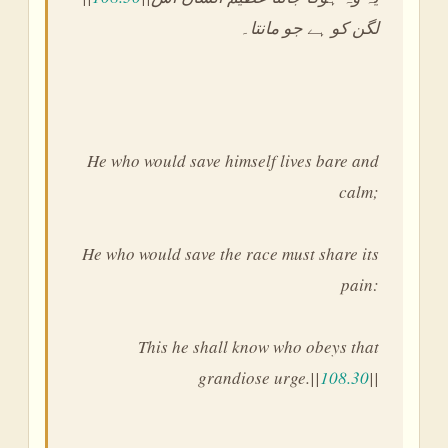
لگن کو ہے جو مانتا۔
He who would save himself lives bare and
calm;
He who would save the race must share its
pain:
This he shall know who obeys that
grandiose urge.||
108.30
||