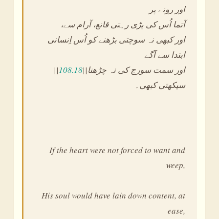
اور رونے پر
،آتما اُس کی پڑی رہتی قانع، آرام سے
اور کبھی نہ سوچتی بڑھنے کو اُس اِنسانی
ابتدا سے آگے
||
108.18
||اور سمت سورج کی نہ چڑھنا
سیکھتی کبھی۔
If the heart were not forced to want and
weep,
His soul would have lain down content, at
ease,