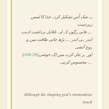
بے شک اُس تشکیل کرتے خدا کا لمس
زبردست
،ہے فانی رگوں کے لیے ناقابل برداشت اذیت
اندر ہی اندر ہے بڑھ جاتی طاقت میں وہ
روح آتشی
||
108.29
||اور ہر تتان کرب میں اِک خوشی
ہے محسوس کرتی۔
Although the shaping god’s tremendous
touch