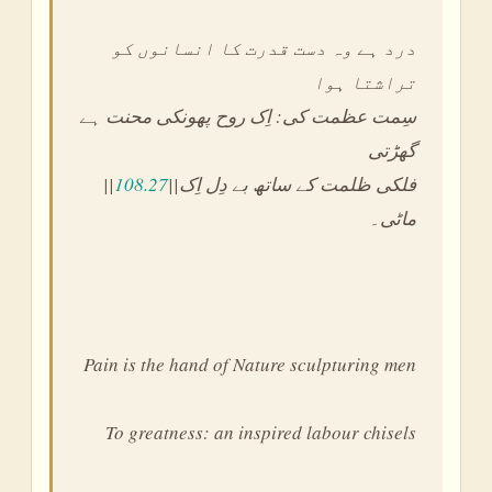
درد ہے وہ دست قدرت کا انسانوں کو
تراشتا ہوا
سِمت عظمت کی: اِک روح پھونکی محنت ہے
گھڑتی
||
108.27
||فلکی ظلمت کے ساتھ بے دِل اِک
ماٹی۔
Pain is the hand of Nature sculpturing men
To greatness: an inspired labour chisels